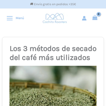
Ir
🚚 Envío gratis en pedidos >35€
al
contenido
Menú
Los 3 métodos de secado
del café más utilizados