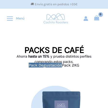
Ir
🚚 Envío gratis en pedidos >35€
al
contenido
Menú
PACKS DE CAFÉ
Ahorra
hasta un 15%
y prueba distintos perfiles
comprando estos packs.
Pack Degustación
Pack 2KG