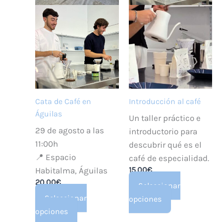
Cata de Café en
Introducción al café
Águilas
Un taller práctico e
29 de agosto a las
introductorio para
11:00h
descubrir qué es el
📍 Espacio
café de especialidad.
15,00
€
Habitalma, Águilas
20,00
€
Seleccionar
Seleccionar
Este
opciones
Este
opciones
producto