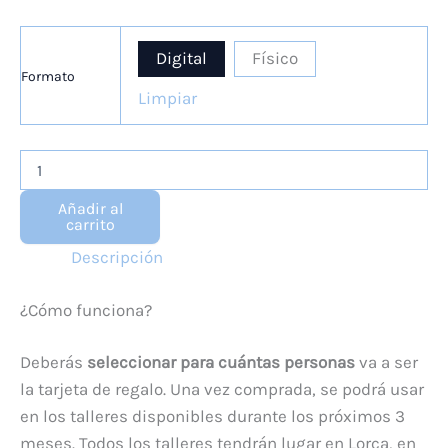
Digital
Físico
Formato
Limpiar
Tarjeta
de
Regalo
Añadir al
Cata
carrito
de
Descripción
Café
cantidad
¿Cómo funciona?
Deberás
seleccionar para cuántas personas
va a ser
la tarjeta de regalo. Una vez comprada, se podrá usar
en los talleres disponibles durante los próximos 3
meses. Todos los talleres tendrán lugar en Lorca, en