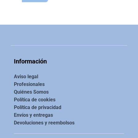
producto
tiene
tiene
múltiples
múltiples
variantes.
variantes.
Las
Las
opciones
opciones
se
se
pueden
pueden
elegir
Información
elegir
en
en
la
Aviso legal
la
Profesionales
página
Quiénes Somos
página
de
Política de cookies
de
producto
Política de privacidad
producto
Envíos y entregas
Devoluciones y reembolsos