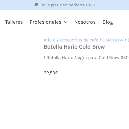
🚚 Envío gratis en pedidos >35€
Talleres
Profesionales
Nosotros
Blog
Inicio
/
Accesorios de café
/
Cold Brew
/ 
Botella Hario Cold Brew
1 Botella Hario Negra para Cold Brew 650
32,50
€