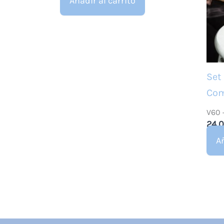
Añadir al carrito
Set
Com
V60 
24,
Añ