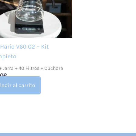
 Hario V60 02 – Kit
pleto
+ Jarra + 40 Filtros + Cuchara
00
€
adir al carrito