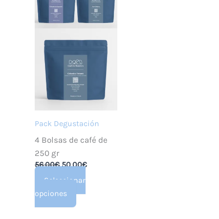
Pack Degustación
4 Bolsas de café de
250 gr
El
El
56,00
€
50,00
€
precio
precio
Seleccionar
original
actual
Este
opciones
era:
es:
56,00€.
50,00€.
producto
tiene